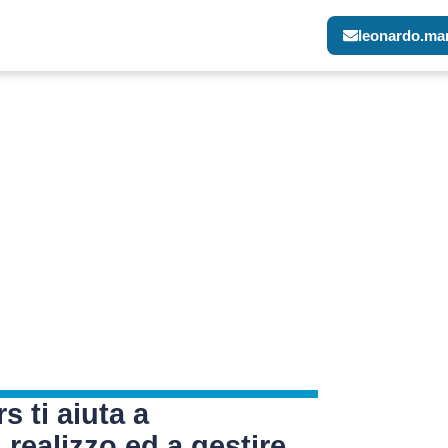
leonardo.man
s ti aiuta a
 realizzo ed a gestire